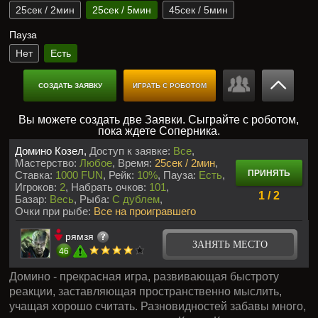
25сек / 2мин
25сек / 5мин
45сек / 5мин
Пауза
Нет
Есть
СОЗДАТЬ ЗАЯВКУ
ИГРАТЬ С РОБОТОМ
Вы можете создать две Заявки. Сыграйте с роботом,
пока ждете Соперника.
Домино Козел,
Доступ к заявке:
Все
Мастерство:
Любое
Время:
25сек / 2мин
ПРИНЯТЬ
Ставка:
1000 FUN
Рейк:
10%
Пауза:
Есть
Игроков:
2
Набрать очков:
101
1 / 2
Базар:
Весь
Рыба:
С дублем
Очки при рыбе:
Все на проигравшего
рямзя
ЗАНЯТЬ МЕСТО
46
Домино - прекрасная игра, развивающая быстроту
реакции, заставляющая пространственно мыслить,
учащая хорошо считать. Разновидностей забавы много,