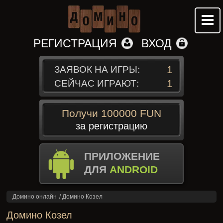
РЕГИСТРАЦИЯ
ВХОД
1
ЗАЯВОК НА ИГРЫ:
1
СЕЙЧАС ИГРАЮТ:
Получи 100000 FUN
за регистрацию
ПРИЛОЖЕНИЕ
ДЛЯ
ANDROID
Домино онлайн
/
Домино Козел
Домино Козел