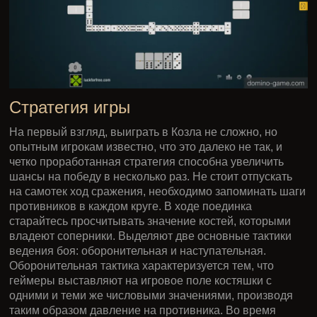
Стратегия игры
На первый взгляд, выиграть в Козла не сложно, но
опытным игрокам известно, что это далеко не так, и
четко проработанная стратегия способна увеличить
шансы на победу в несколько раз. Не стоит отпускать
на самотек ход сражения, необходимо запоминать шаги
противников в каждом круге. В ходе поединка
старайтесь просчитывать значение костей, которыми
владеют соперники. Выделяют две основные тактики
ведения боя: оборонительная и наступательная.
Оборонительная тактика характеризуется тем, что
геймеры выставляют на игровое поле костяшки с
одними и теми же числовыми значениями, производя
таким образом давление на противника. Во время