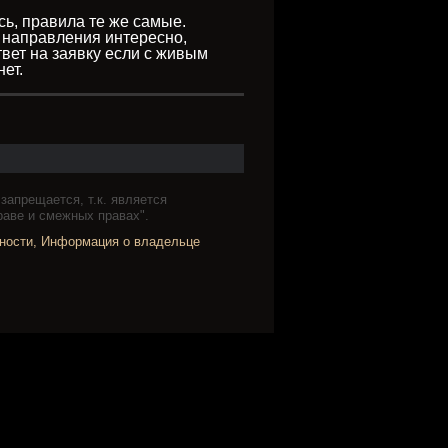
сь, правила те же самые.
ь направления интересно,
твет на заявку если с живым
ет.
запрещается, т.к. является
раве и смежных правах".
нности
,
Информация о владельце