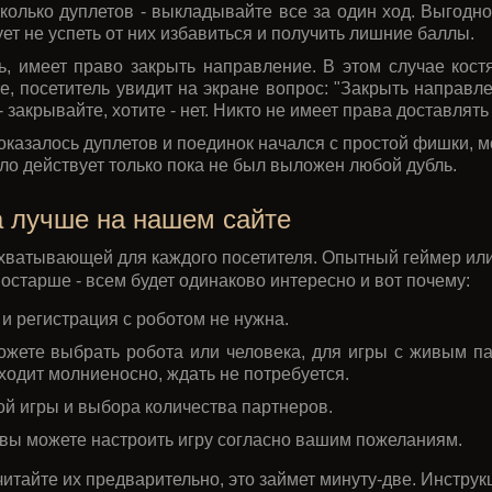
сколько дуплетов - выкладывайте все за один ход. Выгодн
ет не успеть от них избавиться и получить лишние баллы.
ль, имеет право закрыть направление. В этом случае кос
е, посетитель увидит на экране вопрос: "Закрыть направл
- закрывайте, хотите - нет. Никто не имеет права доставлят
е оказалось дуплетов и поединок начался с простой фишки,
ло действует только пока не был выложен любой дубль.
а лучше на нашем сайте
ахватывающей для каждого посетителя. Опытный геймер или
остарше - всем будет одинаково интересно и вот почему:
 и регистрация с роботом не нужна.
ожете выбрать робота или человека, для игры с живым п
иходит молниеносно, ждать не потребуется.
й игры и выбора количества партнеров.
 вы можете настроить игру согласно вашим пожеланиям.
читайте их предварительно, это займет минуту-две. Инстр