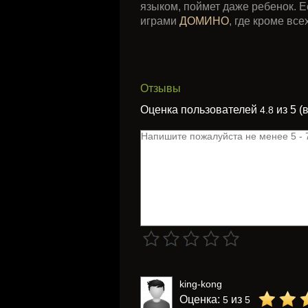
языком, поймет даже ребенок. Е
играми
ДОМИНО
, где кроме вс
Отзывы
Оценка пользователей
из 5 (
4.8
king-kong
Оценка:
из
5
5