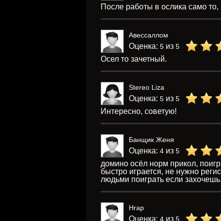
После работы в ослика само то, 
Авессаллом
Оценка:
из
5
5
Осел то зачетный.
Stereo Liza
Оценка:
из
5
5
Интересно, советую!
Банщик Женя
Оценка:
из
4
5
домино осёл норм прикол, поигр
быстро играется, не нужно регис
людьми поиграть если захочешь.
Hrap
Оценка:
из
4
5