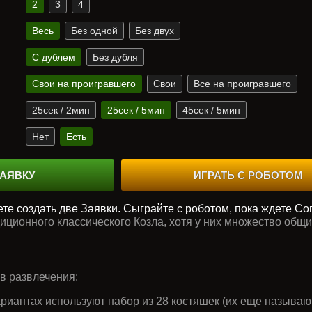
2
3
4
Весь
Без одной
Без двух
С дублем
Без дубля
Свои на проигравшего
Свои
Все на проигравшего
25сек / 2мин
25сек / 5мин
45сек / 5мин
Нет
Есть
ЗАЯВКУ
ИГРАТЬ С РОБОТОМ
те создать две Заявки. Сыграйте с роботом, пока ждете Со
иционного классического Козла, хотя у них множество общих
в развлечения:
ариантах используют набор из 28 костяшек (их еще называю