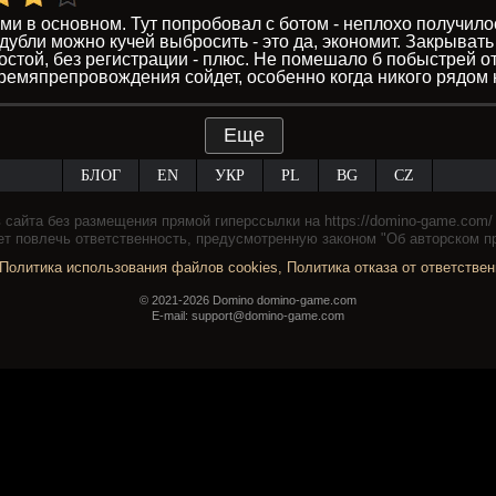
ми в основном. Тут попробовал с ботом - неплохо получило
дубли можно кучей выбросить - это да, экономит. Закрыват
ростой, без регистрации - плюс. Не помешало б побыстрей о
времяпрепровождения сойдет, особенно когда никого рядом н
Еще
БЛОГ
EN
УКР
PL
BG
CZ
сайта без размещения прямой гиперссылки на https://domino-game.com/ 
т повлечь ответственность, предусмотренную законом "Об авторском п
Политика использования файлов cookies
,
Политика отказа от ответстве
© 2021-2026 Domino domino-game.com
E-mail: support@domino-game.com