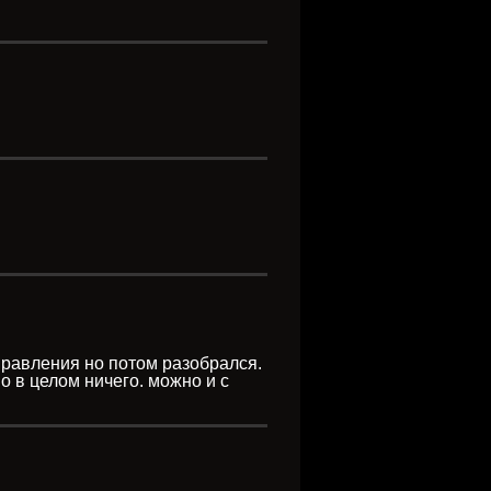
аправления но потом разобрался.
о в целом ничего. можно и с