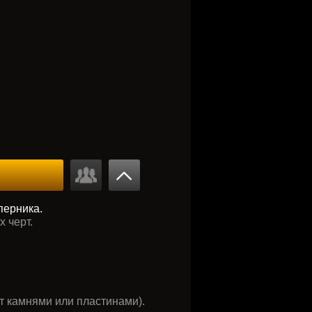
перника.
 черт.
т камнями или пластинами).